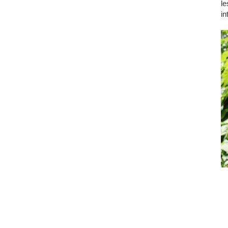
le
in