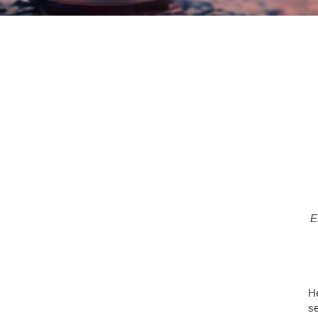
E
He
se