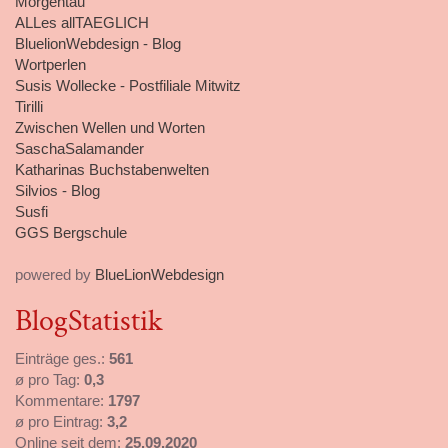
Morgentau
ALLes allTAEGLICH
BluelionWebdesign - Blog
Wortperlen
Susis Wollecke - Postfiliale Mitwitz
Tirilli
Zwischen Wellen und Worten
SaschaSalamander
Katharinas Buchstabenwelten
Silvios - Blog
Susfi
GGS Bergschule
powered by
BlueLionWebdesign
BlogStatistik
Einträge ges.:
561
ø pro Tag:
0,3
Kommentare:
1797
ø pro Eintrag:
3,2
Online seit dem:
25.09.2020