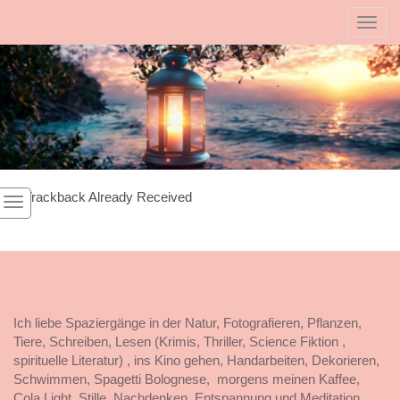
Toggl
1
Trackback Already Received
Ich liebe Spaziergänge in der Natur, Fotografieren, Pflanzen,
Tiere, Schreiben, Lesen (Krimis, Thriller, Science Fiktion ,
spirituelle Literatur) , ins Kino gehen, Handarbeiten, Dekorieren,
Schwimmen, Spagetti Bolognese, morgens meinen Kaffee,
Cola Light, Stille, Nachdenken, Entspannung und Meditation,