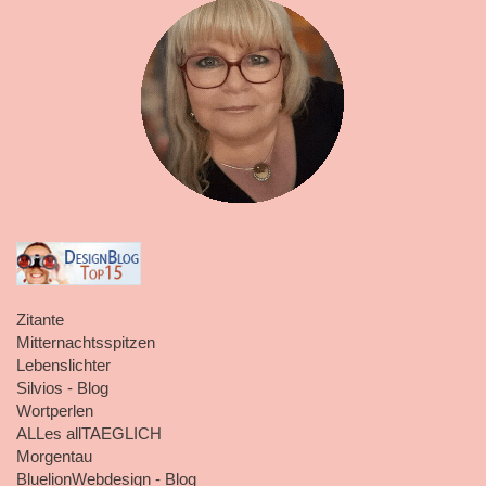
Zitante
Mitternachtsspitzen
Lebenslichter
Silvios - Blog
Wortperlen
ALLes allTAEGLICH
Morgentau
BluelionWebdesign - Blog