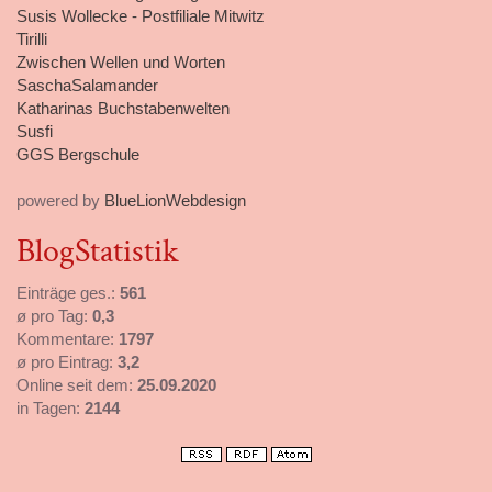
Susis Wollecke - Postfiliale Mitwitz
Tirilli
Zwischen Wellen und Worten
SaschaSalamander
Katharinas Buchstabenwelten
Susfi
GGS Bergschule
powered by
BlueLionWebdesign
BlogStatistik
Einträge ges.:
561
ø pro Tag:
0,3
Kommentare:
1797
ø pro Eintrag:
3,2
Online seit dem:
25.09.2020
in Tagen:
2144