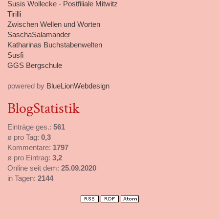
Susis Wollecke - Postfiliale Mitwitz
Tirilli
Zwischen Wellen und Worten
SaschaSalamander
Katharinas Buchstabenwelten
Susfi
GGS Bergschule
powered by
BlueLionWebdesign
BlogStatistik
Einträge ges.:
561
ø pro Tag:
0,3
Kommentare:
1797
ø pro Eintrag:
3,2
Online seit dem:
25.09.2020
in Tagen:
2144