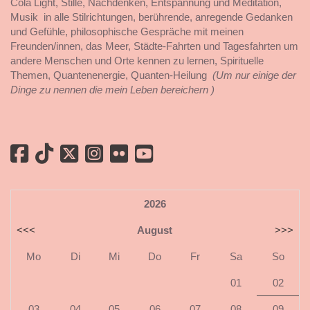
Cola Light, Stille, Nachdenken, Entspannung und Meditation,
Musik in alle Stilrichtungen, berührende, anregende Gedanken
und Gefühle, philosophische Gespräche mit meinen
Freunden/innen, das Meer, Städte-Fahrten und Tagesfahrten um
andere Menschen und Orte kennen zu lernen, Spirituelle
Themen, Quantenenergie, Quanten-Heilung
(Um nur einige der
Dinge zu nennen die mein Leben bereichern )
2026
<<<
August
>>>
Mo
Di
Mi
Do
Fr
Sa
So
01
02
03
04
05
06
07
08
09