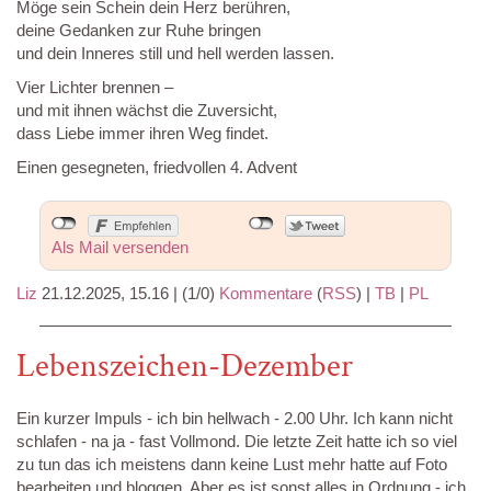
Möge sein Schein dein Herz berühren,
deine Gedanken zur Ruhe bringen
und dein Inneres still und hell werden lassen.
Vier Lichter brennen –
und mit ihnen wächst die Zuversicht,
dass Liebe immer ihren Weg findet.
Einen gesegneten, friedvollen 4. Advent
Als Mail versenden
Liz
21.12.2025, 15.16
|
(1/0)
Kommentare
(
RSS
) |
TB
|
PL
Lebenszeichen-Dezember
Ein kurzer Impuls - ich bin hellwach - 2.00 Uhr. Ich kann nicht
schlafen - na ja - fast Vollmond. Die letzte Zeit hatte ich so viel
zu tun das ich meistens dann keine Lust mehr hatte auf Foto
bearbeiten und bloggen. Aber es ist sonst alles in Ordnung - ich