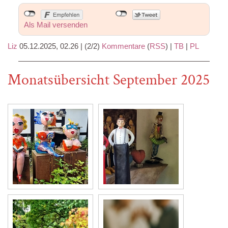
Als Mail versenden
Liz
05.12.2025, 02.26
|
(2/2)
Kommentare
(
RSS
) |
TB
|
PL
Monatsübersicht September 2025