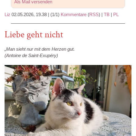
Als Mail versenden
Liz
02.05.2026, 19.38
|
(1/1)
Kommentare
(
RSS
) |
TB
|
PL
Liebe geht nicht
„Man sieht nur mit dem Herzen gut.
(Antoine de Saint-Exupéry)