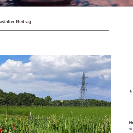
ählter Beitrag
E
He
se