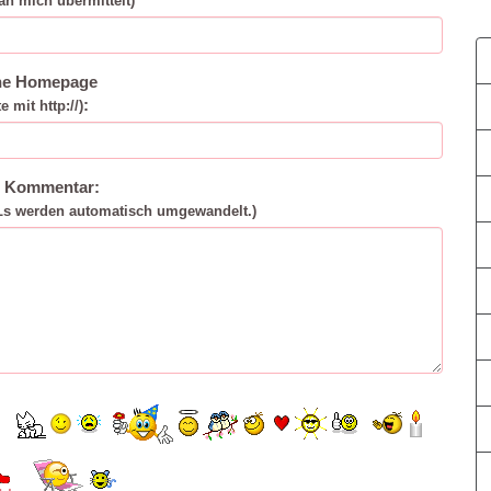
an mich übermittelt)
ne Homepage
:
te mit http://)
n Kommentar:
Ls werden automatisch umgewandelt.)