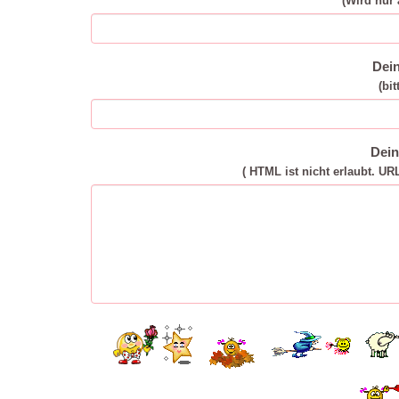
(Wird nur 
Dei
(bit
Dei
( HTML ist
nicht
erlaubt. UR