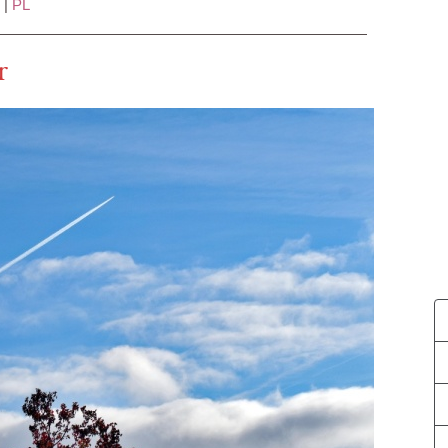
|
PL
r