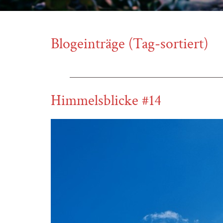
Blogeinträge (Tag-sortiert)
Himmelsblicke #14