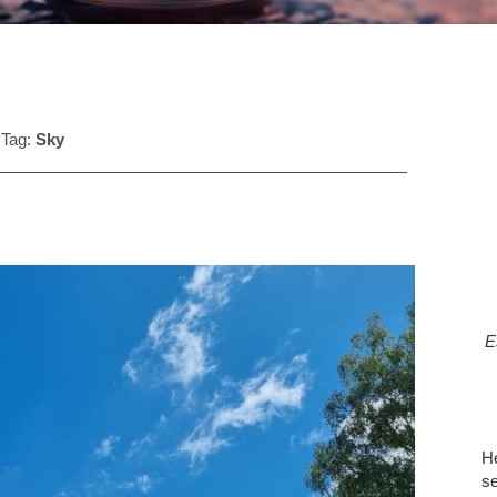
Tag:
Sky
E
He
se