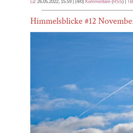
Liz
26.05.2022, 15.59
|
(4/0)
Kommentare
(
RSS
) |
TB
Himmelsblicke #12 Novembe