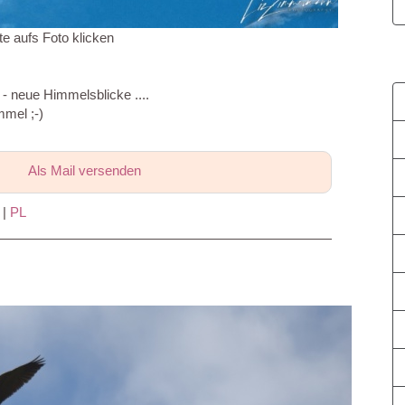
te aufs Foto klicken
 - neue Himmelsblicke ....
mel ;-)
Als Mail versenden
|
PL