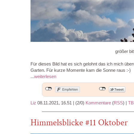
größer bit
Für dieses Bild hat es sich gelohnt das ich mich ü
Garten. Für kurze Momente kam die Sonne raus :-)
...
weiterlesen
Liz
08.11.2021, 16.51
|
(2/0)
Kommentare
(
RSS
) |
TB
Himmelsblicke #11 Oktober