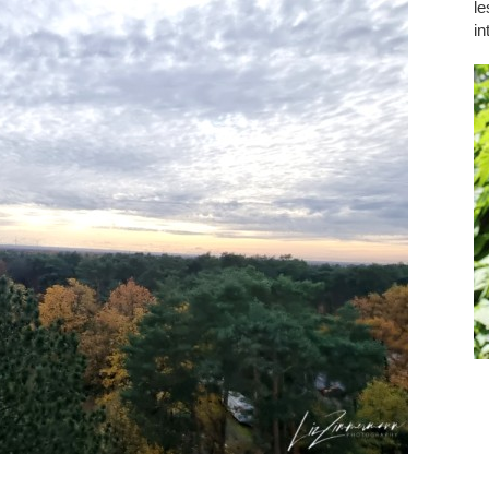
le
in