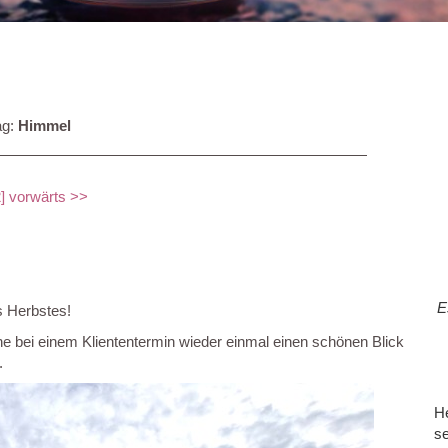
ag:
Himmel
]
vorwärts >>
E
s Herbstes!
he bei einem Kliententermin wieder einmal einen schönen Blick
s.
He
se