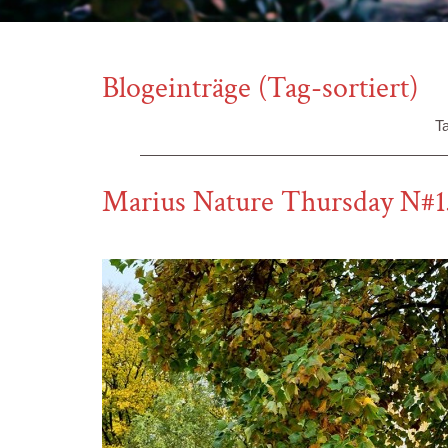
Blogeinträge (Tag-sortiert)
T
Marius Nature Thursday N#1