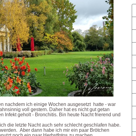
nachdem ich einige Wochen ausgesetzt hatte - war
ahnsinnig voll gestern. Daher hat es nicht gut getan
n Infekt geholt - Bronchitis. Bin heute Nacht frierend und
 ich die letzte Nacht auch sehr schlecht geschlafen habe.
 werden. Aber dann habe ich mir ein paar Brötchen
nutzt noch ein paar Herbstfotos zu machen.