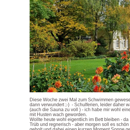
Diese Woche zwei Mal zum Schwimmen gewesen 
dann verwundert ;-) - Schulferien, leider daher w
(auch die Sauna zu voll ) - ich habe mir wohl eine
mit Husten wach geworden.
Wollte heute wohl eigentlich im Bett bleiben - da
Trüb und regnerisch - aber morgen soll es schön
geholt und dabei einen kurzen Moment Sonne ge