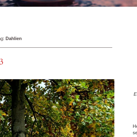
ag:
Dahlien
3
E
He
se