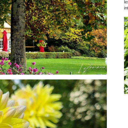
le
in