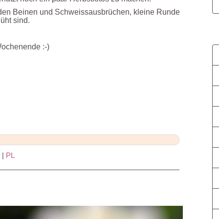
n den Beinen und Schweissausbrüchen, kleine Runde
lüht sind.
Wochenende :-)
Als Mail versenden
|
PL