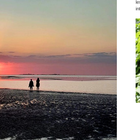
le
in