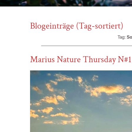
Blogeinträge (Tag-sortiert)
Tag:
So
Marius Nature Thursday N#1