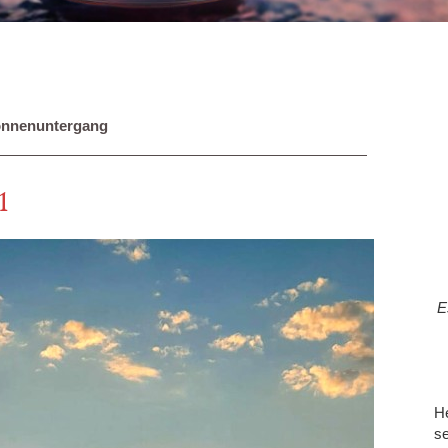
nnenuntergang
1
E
He
se