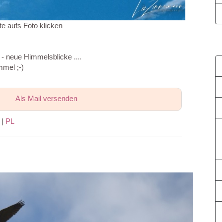
te aufs Foto klicken
 - neue Himmelsblicke ....
mel ;-)
Als Mail versenden
|
PL