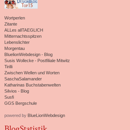
Wortperlen
Zitante
ALLes allTAEGLICH
Mitternachtsspitzen
Lebenslichter
Morgentau
BluelionWebdesign - Blog
Susis Wollecke - Postfiliale Mitwitz
Tirilli
Zwischen Wellen und Worten
SaschaSalamander
Katharinas Buchstabenwelten
Silvios - Blog
Susfi
GGS Bergschule
powered by
BlueLionWebdesign
BlogStatistik