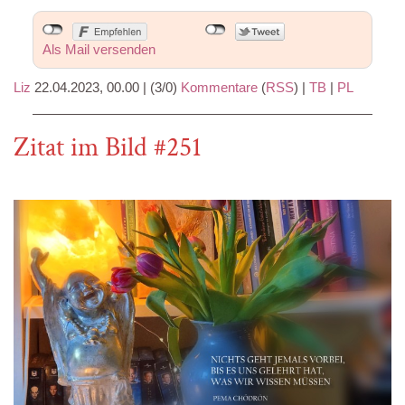
Als Mail versenden
Liz
22.04.2023, 00.00
|
(3/0)
Kommentare
(
RSS
) |
TB
|
PL
Zitat im Bild #251