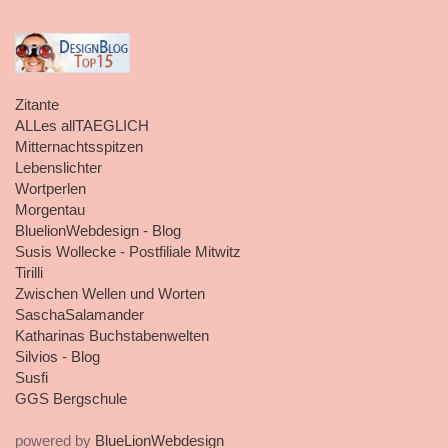
Zitante
ALLes allTAEGLICH
Mitternachtsspitzen
Lebenslichter
Wortperlen
Morgentau
BluelionWebdesign - Blog
Susis Wollecke - Postfiliale Mitwitz
Tirilli
Zwischen Wellen und Worten
SaschaSalamander
Katharinas Buchstabenwelten
Silvios - Blog
Susfi
GGS Bergschule
powered by
BlueLionWebdesign