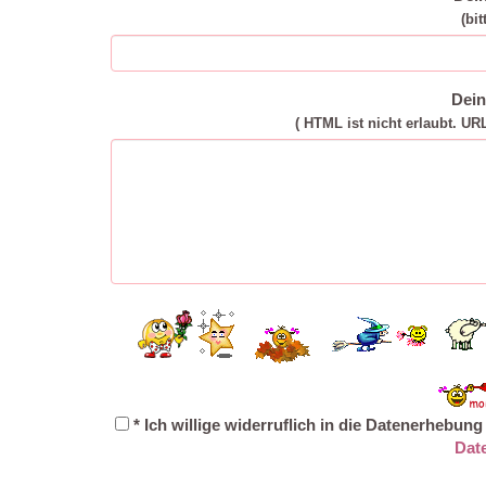
(bit
Dei
( HTML ist
nicht
erlaubt. UR
* Ich willige widerruflich in die Datenerhebu
Dat