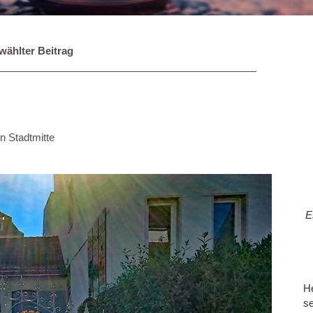
ählter Beitrag
n Stadtmitte
E
He
se