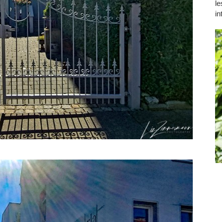
le
in