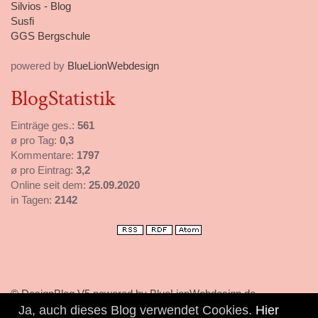
Silvios - Blog
Susfi
GGS Bergschule
powered by
BlueLionWebdesign
BlogStatistik
Einträge ges.:
561
ø pro Tag:
0,3
Kommentare:
1797
ø pro Eintrag:
3,2
Online seit dem:
25.09.2020
in Tagen:
2142
© DesignBlog V5 powered by BlueLionWebdesign.de
Ja, auch dieses Blog verwendet Cookies.
Hier