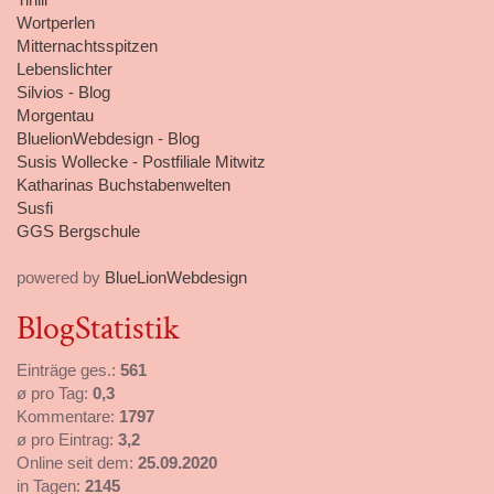
Wortperlen
Mitternachtsspitzen
Lebenslichter
Silvios - Blog
Morgentau
BluelionWebdesign - Blog
Susis Wollecke - Postfiliale Mitwitz
Katharinas Buchstabenwelten
Susfi
GGS Bergschule
powered by
BlueLionWebdesign
BlogStatistik
Einträge ges.:
561
ø pro Tag:
0,3
Kommentare:
1797
ø pro Eintrag:
3,2
Online seit dem:
25.09.2020
in Tagen:
2145