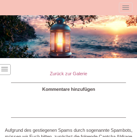
Toggl
Zurück zur Galerie
Kommentare hinzufügen
Aufgrund des gestiegenen Spams durch sogenannte Spambots,
müssen wir Euch bitten, zunächst die folgende Captcha Abfrage