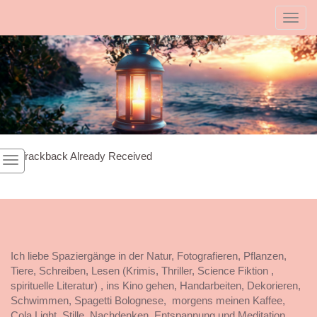
Toggl
1
Trackback Already Received
Ich liebe Spaziergänge in der Natur, Fotografieren, Pflanzen,
Tiere, Schreiben, Lesen (Krimis, Thriller, Science Fiktion ,
spirituelle Literatur) , ins Kino gehen, Handarbeiten, Dekorieren,
Schwimmen, Spagetti Bolognese, morgens meinen Kaffee,
Cola Light, Stille, Nachdenken, Entspannung und Meditation,