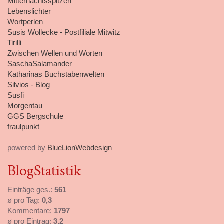
Mitternachtsspitzen
Lebenslichter
Wortperlen
Susis Wollecke - Postfiliale Mitwitz
Tirilli
Zwischen Wellen und Worten
SaschaSalamander
Katharinas Buchstabenwelten
Silvios - Blog
Susfi
Morgentau
GGS Bergschule
fraulpunkt
powered by
BlueLionWebdesign
BlogStatistik
Einträge ges.:
561
ø pro Tag:
0,3
Kommentare:
1797
ø pro Eintrag:
3,2