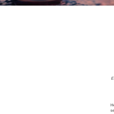
E
He
se