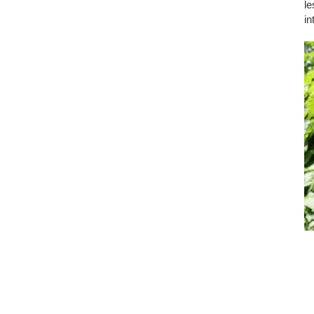
le
in