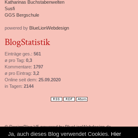
Katharinas Buchstabenwelten
Susfi
GGS Bergschule
powered by
BlueLionWebdesign
BlogStatistik
Einträge ges.:
561
ø pro Tag:
0,3
Kommentare:
1797
ø pro Eintrag:
3,2
Online seit dem:
25.09.2020
in Tagen:
2144
© DesignBlog V5 powered by BlueLionWebdesign.de
Ja, auch dieses Blog verwendet Cookies.
Hier