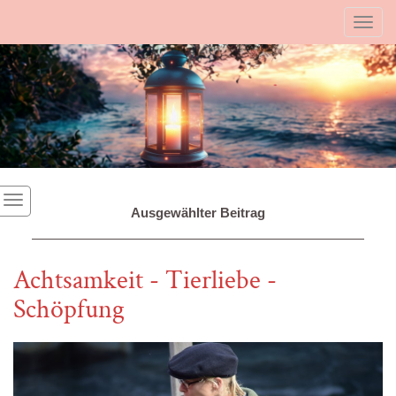
Toggl
Ausgewählter Beitrag
Achtsamkeit - Tierliebe -
Schöpfung