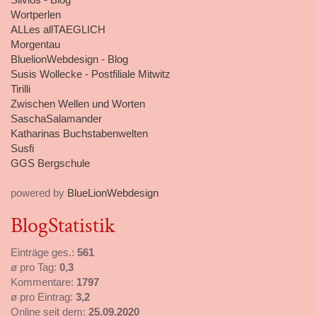
Wortperlen
ALLes allTAEGLICH
Morgentau
BluelionWebdesign - Blog
Susis Wollecke - Postfiliale Mitwitz
Tirilli
Zwischen Wellen und Worten
SaschaSalamander
Katharinas Buchstabenwelten
Susfi
GGS Bergschule
powered by
BlueLionWebdesign
BlogStatistik
Einträge ges.:
561
ø pro Tag:
0,3
Kommentare:
1797
ø pro Eintrag:
3,2
Online seit dem:
25.09.2020