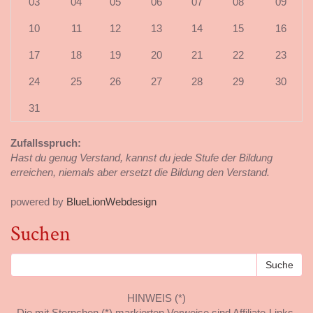
03
04
05
06
07
08
09
10
11
12
13
14
15
16
17
18
19
20
21
22
23
24
25
26
27
28
29
30
31
Zufallsspruch:
Hast du genug Verstand, kannst du jede Stufe der Bildung
erreichen, niemals aber ersetzt die Bildung den Verstand.
powered by
BlueLionWebdesign
Suchen
HINWEIS (*)
Die mit Sternchen (*) markierten Verweise sind Affiliate-Links.