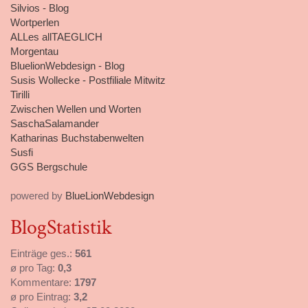
Silvios - Blog
Wortperlen
ALLes allTAEGLICH
Morgentau
BluelionWebdesign - Blog
Susis Wollecke - Postfiliale Mitwitz
Tirilli
Zwischen Wellen und Worten
SaschaSalamander
Katharinas Buchstabenwelten
Susfi
GGS Bergschule
powered by
BlueLionWebdesign
BlogStatistik
Einträge ges.:
561
ø pro Tag:
0,3
Kommentare:
1797
ø pro Eintrag:
3,2