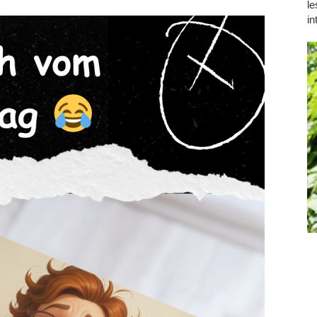
le
in