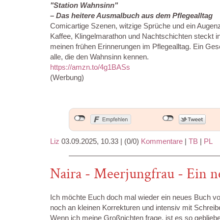
"Station Wahnsinn"
– Das heitere Ausmalbuch aus dem Pflegealltag
Comicartige Szenen, witzige Sprüche und ein Augenz
Kaffee, Klingelmarathon und Nachtschichten steckt i
meinen frühen Erinnerungen im Pflegealltag. Ein G
alle, die den Wahnsinn kennen.
https://amzn.to/4g1BASs
(Werbung)
Liz
03.09.2025, 10.33
|
(0/0)
Kommentare
|
TB
|
PL
Naira - Meerjungfrau - Ein 
Ich möchte Euch doch mal wieder ein neues Buch von
noch an kleinen Korrekturen und intensiv mit Schreib
Wenn ich meine Großnichten frage, ist es so geblie