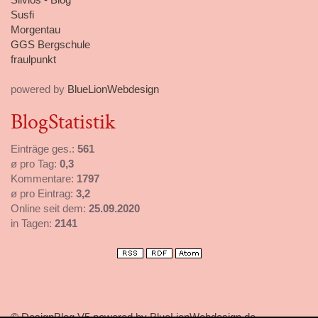
Susfi
Morgentau
GGS Bergschule
fraulpunkt
powered by
BlueLionWebdesign
BlogStatistik
Einträge ges.:
561
ø pro Tag:
0,3
Kommentare:
1797
ø pro Eintrag:
3,2
Online seit dem:
25.09.2020
in Tagen:
2141
© DesignBlog V5 powered by BlueLionWebdesign.de