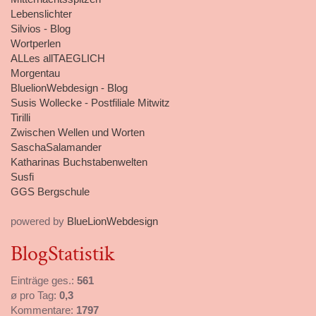
Lebenslichter
Silvios - Blog
Wortperlen
ALLes allTAEGLICH
Morgentau
BluelionWebdesign - Blog
Susis Wollecke - Postfiliale Mitwitz
Tirilli
Zwischen Wellen und Worten
SaschaSalamander
Katharinas Buchstabenwelten
Susfi
GGS Bergschule
powered by
BlueLionWebdesign
BlogStatistik
Einträge ges.:
561
ø pro Tag:
0,3
Kommentare:
1797