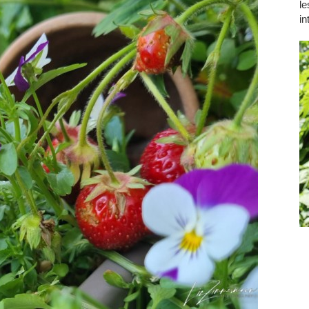
le
in